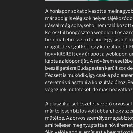
A honlapon sokat olvasott a mellnagyobb
már addig is elég sok helyen tájékozódott
írással még soha, sehol nem találkozott
keresztül böngészte a weboldalt és az má
bizalmat ébresszen benne. Egy kis idő m
magát, de végül kért egy konzultációt. E
hogy kitöltött egy űrlapot a weblapon, 
kapta az időpontját. A nővérem esetébe
beszélgetésre Budapesten került sor, de 
Pécsett is működik, így csak a páciensen
szeretné választani a konzultációhoz. 
végeznek műtéteket, de más beavatkozá
A plasztikai sebészetet vezető orvossal
már teljesen biztos volt abban, hogy sz
műtétbe. Az orvos személye magabiztoss
ami teljesen megnyugtatta a nővéremet.
félnivalója addig, amíg ezt a beavatkozást