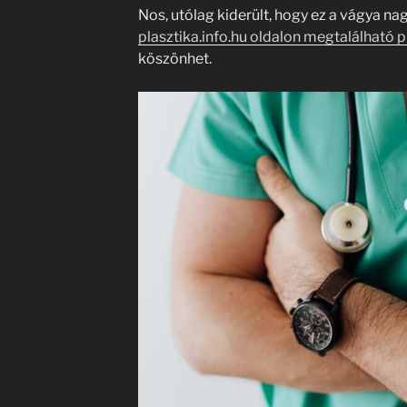
Nos, utólag kiderült, hogy ez a vágya na
plasztika.info.hu oldalon megtalálható 
köszönhet.