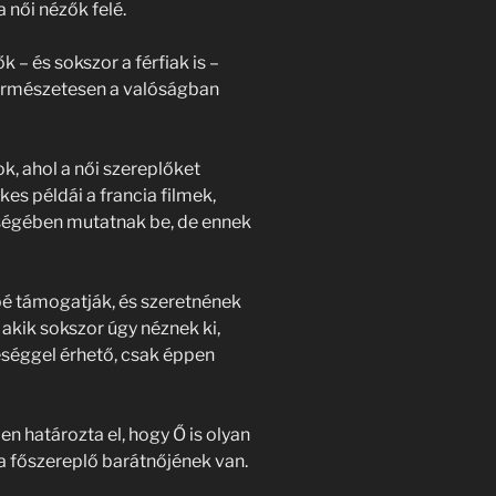
 női nézők felé.
k – és sokszor a férfiak is –
természetesen a valóságban
k, ahol a női szereplőket
s példái a francia filmek,
nségében mutatnak be, de ennek
bé támogatják, és szeretnének
 akik sokszor úgy néznek ki,
jeséggel érhető, csak éppen
n határozta el, hogy Ő is olyan
a főszereplő barátnőjének van.