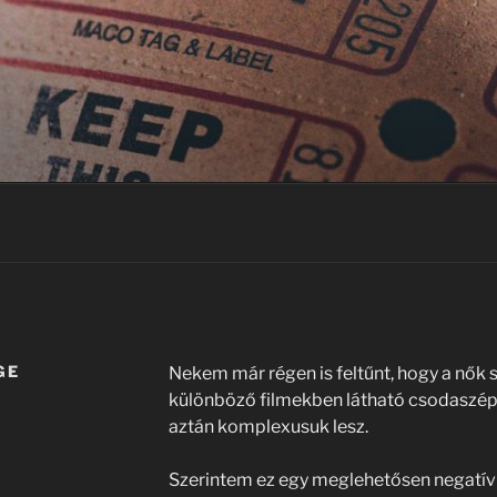
GE
Nekem már régen is feltűnt, hogy a nők
különböző filmekben látható csodaszép
aztán komplexusuk lesz.
Szerintem ez egy meglehetősen negatív 