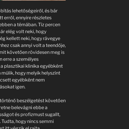
ítás lehetőségeiről, és bár
 erről, ennyire részletes
 ebben a témában. Tíz percen
r elég volt neki, hogy
ég kellett neki, hogy rávegye
hhez csak annyi volt a teendője,
amit követően rövidesen meg is
n erre a személyes
a plasztikai klinika egyébként
 múlik, hogy melyik helyszínt
Pécsett egyébként nem
sokat igen.
 történő beszélgetést követően
eretne belevágni ebbe a
ágot és profizmust sugallt,
 Tudta, hogy nincs semmi
 itt végzik el rajta.