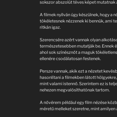
sokszor abszolút téves képet mutatnak a
A filmek nyílván úgy készülnek, hogy a nő
tökéletesnek nézzenek ki bennük, ami 
ritkán igaz.
Szerencsére azért vannak olyan alkotáso
természetesebben mutatják be. Ennek éke
ahol sok színésznőt a maguk tökéletle
ellenére csodálatosan festenek.
Persze vannak, akik ezt a nézetet kevés
hasonlítani a filmekben látott hölgyekre,
mint valami istennő. Szerintem ez is tel
nehezen megvalósíthatónak tartom.
A nővérem például egy film nézése közbe
méretű melleket szeretne, mint amilyen 