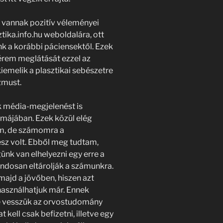
vannak pozitív véleményei
sztika.info.hu weboldalára, ott
nk a korábbi páciensektől. Ezek
érem meglátását ezzel az
iemelik a plasztikai sebészetre
zmust.
k média-megjelenést is
rmájában. Ezek közül elég
m, de számomra a
ész volt. Ebből meg tudtam,
günk van elhelyezni egy erre a
ondosan eltárolják a számunkra.
majd a jövőben, hiszen azt
használhatjuk már. Ennek
be vesszük az orvostudomány
 kell csak befizetni, illetve egy