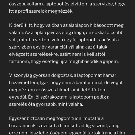
összepakoltam a laptopot és elvittem a szervizbe, hogy
itt a profi szerelők megnézzék.
Kiderült itt, hogy valóban az alaplapon hibásodott meg
valami. Az alaplap javítás elég drága, de sokkal olcsóbb
volt, mintha vettem volna egy új laptopot, ráadásul a
szervizben egy év garanciát vállalnak az általuk
elvégzett szerelésekre, ezért nem is kell attól
tartanom, hogy esetleg újra meghibásodik a gépem.
Viszonylag gyorsan dolgoztak, a laptopomat hamar
hazavihettem, Igaz, hogy nem a barátaimmal, de végül
megnéztem az összes filmet, amit letöltöttem,
egyedül. Én jól szórakoztam, a laptopom pedig a
szerelés óta gyorsabb, mint valaha.
Egyszer biztosan meg fogom tudni mutatni a
barátaimnak is ezeket a filmeket, addig viszont, amíg
erre nem lesz lehetőségem, egyedül tartok francia film