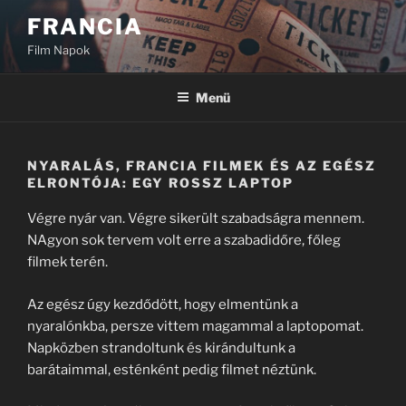
Tartalomhoz
FRANCIA
Film Napok
Menü
NYARALÁS, FRANCIA FILMEK ÉS AZ EGÉSZ
ELRONTÓJA: EGY ROSSZ LAPTOP
Végre nyár van. Végre sikerült szabadságra mennem.
NAgyon sok tervem volt erre a szabadidőre, főleg
filmek terén.
Az egész úgy kezdődött, hogy elmentünk a
nyaralónkba, persze vittem magammal a laptopomat.
Napközben strandoltunk és kirándultunk a
barátaimmal, esténként pedig filmet néztünk.