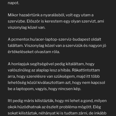
napot.
Mikor hazaértünk a nyaralásból, volt egy utam a
szervizbe. Először is kerestem egy olyan szervizt, ami
viszonylag közel van.
A pcmentor.hu/acer-laptop-szerviz-budapest oldalt
találtam. Viszonylag közel van a szervizük és nagyon jó
értékeléseket olvastam róla.
A honlapjuk segítségével pedig kitaláltam, hogy
valószínűleg az alaplap lesz a hibás. Rákattintottam
arra, hogy szerelésre van szükségem, majd itt több
lehetőség közül kiválasztottam azt, hogy nem kapcsol
be a laptopom, vagyis, hogy nincsen kép.
Itt pedig máris kilistázták, hogy mi lehet a gond, milyen
okok húzódhatnak az észlelt probléma mögött. Elég
sokat kilistáztak, néhányat ki is tudtam zárni, de inkább