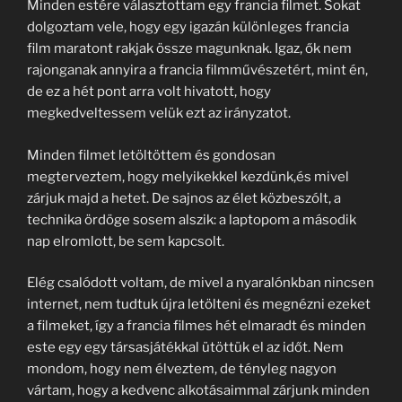
Minden estére választottam egy francia filmet. Sokat
dolgoztam vele, hogy egy igazán különleges francia
film maratont rakjak össze magunknak. Igaz, ők nem
rajonganak annyira a francia filmművészetért, mint én,
de ez a hét pont arra volt hivatott, hogy
megkedveltessem velük ezt az irányzatot.
Minden filmet letöltöttem és gondosan
megterveztem, hogy melyikekkel kezdünk,és mivel
zárjuk majd a hetet. De sajnos az élet közbeszólt, a
technika ördöge sosem alszik: a laptopom a második
nap elromlott, be sem kapcsolt.
Elég csalódott voltam, de mivel a nyaralónkban nincsen
internet, nem tudtuk újra letölteni és megnézni ezeket
a filmeket, így a francia filmes hét elmaradt és minden
este egy egy társasjátékkal ütöttük el az időt. Nem
mondom, hogy nem élveztem, de tényleg nagyon
vártam, hogy a kedvenc alkotásaimmal zárjunk minden