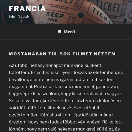
Tartalomhoz
FRANCIA
Film Napok
Menü
MOSTANÁBAN TÚL SOK FILMET NÉZTEM
Az utóbbi néhány hónapot munkanélküliként
töltöttem. Ez volt az első ilyen időszak az életemben, és
bevallom, eleinte nem is igazán tudtam mit kezdeni
magammal. Próbálkoztam sok mindennel, gondolván,
hogy végre kihasználom, hogy kicsit szabadabb vagyok.
Sokat olvastam, kertészkedtem, főztem, és különösen
sok időt töltöttem filmek nézésével: utóbbit
egyértelműen túlzásba vittem. Egy idő után már azt
éreztem, hogy nem tudok többet végignézni. Rá kellett
jönnöm, hogy nem való nekem a munkanélküli élet, és