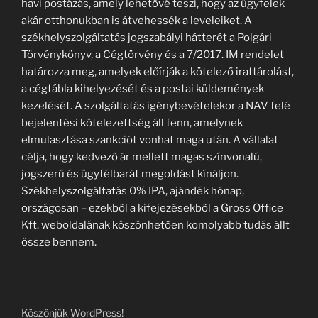
havi postázás, amely lehetővé teszi, hogy az ügyfelek
akár otthonukban is átvehessék a leveleiket. A
székhelyszolgáltatás jogszabályi hátterét a Polgári
Törvénykönyv, a Cégtörvény és a 7/2017. IM rendelet
határozza meg, amelyek előírják a kötelező irattárolást,
a cégtábla kihelyezését és a postai küldemények
kezelését. A szolgáltatás igénybevételekor a NAV felé
bejelentési kötelezettség áll fenn, amelynek
elmulasztása szankciót vonhat maga után. A vállalat
célja, hogy kedvező ár mellett magas színvonalú,
jogszerű és ügyfélbarát megoldást kínáljon.
Székhelyszolgáltatás 0% IPA, ajándék hónap,
országosan – ezekből a kifejezésekből a Gross Office
Kft. weboldalának köszönhetően komolyabb tudás állt
össze bennem.
Köszönjük WordPress!