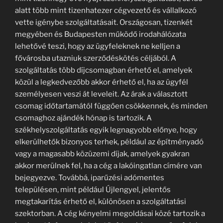
alatt több mint tizenhatezer cégvezető és vállalkozó
vette igénybe szolgáltatásait. Országosan, tizenkét
megyében és Budapesten működő irodahálózata
lehetővé teszi, hogy az ügyfeleknek ne kelljen a
fővárosba utazniuk szerződéskötés céljából. A
szolgáltatás több díjcsomagban érhető el, amelyek
közül a legkedvezőbb akkor érhető el, ha az ügyfél
személyesen veszi át leveleit. Az árak a választott
csomag időtartamától függően csökkennek, és minden
csomaghoz ajándék hónap is tartozik. A
székhelyszolgáltatás egyik legnagyobb előnye, hogy
elkerülhetők bizonyos terhek, például az építményadó
vagy a magasabb közüzemi díjak, amelyek gyakran
akkor merülnek fel, ha a cég a lakóingatlan címére van
bejegyezve. Továbbá, iparűzési adómentes
településen, mint például Újlengyel, jelentős
megtakarítás érhető el, különösen a szolgáltatási
szektorban. A cég kényelmi megoldásai közé tartozik a