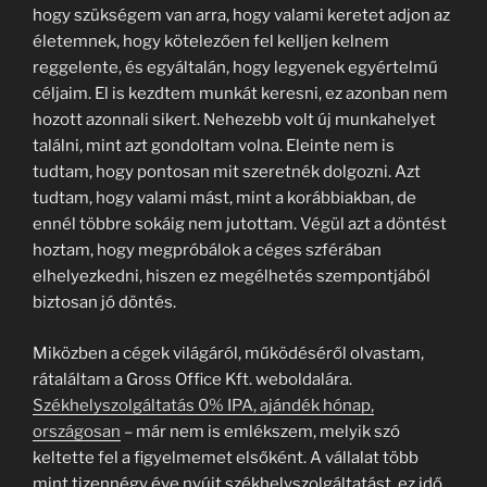
hogy szükségem van arra, hogy valami keretet adjon az
életemnek, hogy kötelezően fel kelljen kelnem
reggelente, és egyáltalán, hogy legyenek egyértelmű
céljaim. El is kezdtem munkát keresni, ez azonban nem
hozott azonnali sikert. Nehezebb volt új munkahelyet
találni, mint azt gondoltam volna. Eleinte nem is
tudtam, hogy pontosan mit szeretnék dolgozni. Azt
tudtam, hogy valami mást, mint a korábbiakban, de
ennél többre sokáig nem jutottam. Végül azt a döntést
hoztam, hogy megpróbálok a céges szférában
elhelyezkedni, hiszen ez megélhetés szempontjából
biztosan jó döntés.
Miközben a cégek világáról, működéséről olvastam,
rátaláltam a Gross Office Kft. weboldalára.
Székhelyszolgáltatás 0% IPA, ajándék hónap,
országosan
– már nem is emlékszem, melyik szó
keltette fel a figyelmemet elsőként. A vállalat több
mint tizennégy éve nyújt székhelyszolgáltatást, ez idő