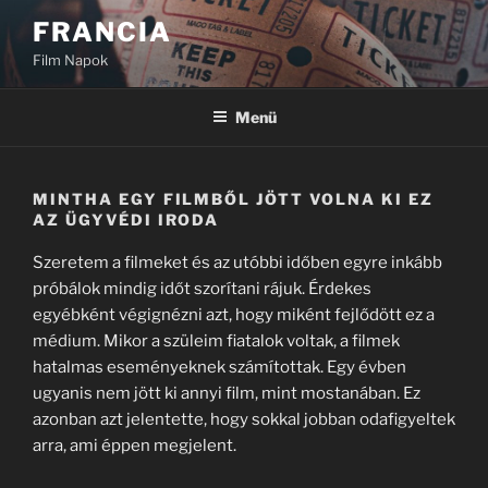
Tartalomhoz
FRANCIA
Film Napok
Menü
MINTHA EGY FILMBŐL JÖTT VOLNA KI EZ
AZ ÜGYVÉDI IRODA
Szeretem a filmeket és az utóbbi időben egyre inkább
próbálok mindig időt szorítani rájuk. Érdekes
egyébként végignézni azt, hogy miként fejlődött ez a
médium. Mikor a szüleim fiatalok voltak, a filmek
hatalmas eseményeknek számítottak. Egy évben
ugyanis nem jött ki annyi film, mint mostanában. Ez
azonban azt jelentette, hogy sokkal jobban odafigyeltek
arra, ami éppen megjelent.