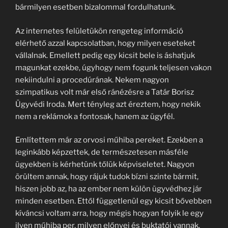
bármilyen esetben bizalommal fordulhatunk.
Az internetes felületükön rengeteg információ
elérhető azzal kapcsolatban, hogy milyen eseteket
vállalnak. Emellett pedig egy kicsit bele is áshatjuk
magunkat ezekbe, úgyhogy nem fogunk teljesen vakon
nekiindulni a procedúrának. Nekem nagyon
szimpatikus volt már első ránézésre a Tatár Borisz
Ügyvédi Iroda. Mert tényleg azt éreztem, hogy nekik
nem a reklámok a fontosak, hanem az ügyfél.
Említettem már az orvosi műhiba pereket. Ezekben a
leginkább képzettek, de természetesen másféle
ügyekben is kérhetünk tőlük képviseletet. Nagyon
örültem annak, hogy rájuk tudok bízni szinte bármit,
hiszen jobb az, ha az ember nem külön ügyvédhez jár
minden esetben. Ettől függetlenül egy kicsit bővebben
kíváncsi voltam arra, hogy mégis hogyan folyik le egy
ilyen műhiba per, milyen előnyei és buktatói vannak.