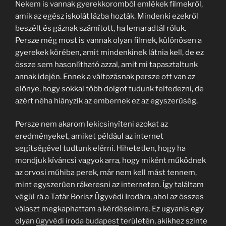
Nekem is vannak gyerekkoromból emlékek filmekről,
amik az egész iskolát lázba hozták. Mindenki ezekről
beszélt és gáznak számított, ha lemaradtál róluk.
Persze még most is vannak olyan filmek, különösen a
gyerekek körében, amit mindenkinek látnia kell, de ez
össze sem hasonlítható azzal, amit mi tapasztaltunk
annak idején. Ennek a változásnak persze ott van az
előnye, hogy sokkal több dolgot tudunk felfedezni, de
azért néha hiányzik az embernek ez az egyszerűség.
Persze nem akarom lekicsinyíteni azokat az
eredményeket, amiket például az internet
segítségével tudtunk elérni. Hihetetlen, hogy ha
mondjuk kíváncsi vagyok arra, hogy miként működnek
az orvosi műhiba perek, már nem kell mást tennem,
mint egyszerűen rákeresni az interneten. Így találtam
végül rá a Tatár Borisz Ügyvédi Irodára, ahol az összes
választ megkaphattam a kérdéseimre. Ez ugyanis egy
olyan
ügyvédi iroda budapest
területén, akikhez szinte