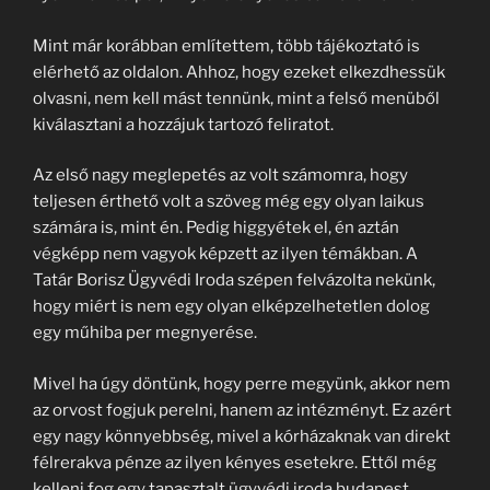
Mint már korábban említettem, több tájékoztató is
elérhető az oldalon. Ahhoz, hogy ezeket elkezdhessük
olvasni, nem kell mást tennünk, mint a felső menüből
kiválasztani a hozzájuk tartozó feliratot.
Az első nagy meglepetés az volt számomra, hogy
teljesen érthető volt a szöveg még egy olyan laikus
számára is, mint én. Pedig higgyétek el, én aztán
végképp nem vagyok képzett az ilyen témákban. A
Tatár Borisz Ügyvédi Iroda szépen felvázolta nekünk,
hogy miért is nem egy olyan elképzelhetetlen dolog
egy műhiba per megnyerése.
Mivel ha úgy döntünk, hogy perre megyünk, akkor nem
az orvost fogjuk perelni, hanem az intézményt. Ez azért
egy nagy könnyebbség, mivel a kórházaknak van direkt
félrerakva pénze az ilyen kényes esetekre. Ettől még
kelleni fog egy tapasztalt ügyvédi iroda budapest