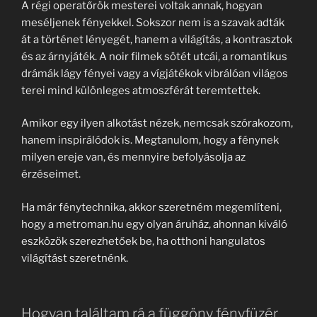
A régi operatőrök mesterei voltak annak, hogyan
meséljenek fényekkel. Sokszor nem is a szavak adták
át a történet lényegét, hanem a világítás, a kontrasztok
és az árnyjáték. A noir filmek sötét utcái, a romantikus
drámák lágy fényei vagy a vígjátékok vibrálóan világos
terei mind különleges atmoszférát teremtettek.
Amikor egy ilyen alkotást nézek, nemcsak szórakozom,
hanem inspirálódok is. Megtanulom, hogy a fénynek
milyen ereje van, és mennyire befolyásolja az
érzéseimet.
Ha már fénytechnika, akkor szeretném megemlíteni,
hogy a metroman.hu egy olyan áruház, ahonnan kiváló
eszközök szerezhetőek be, ha otthoni hangulatos
világítást szeretnénk.
Hogyan találtam rá a függöny fényfüzér