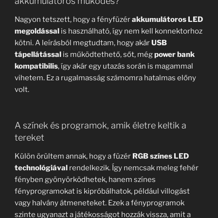
akkumulátoros működés?
Nagyon tetszett, hogy a fényfüzér
akkumulátoros LED
megoldással
is használható, így nem kell konnektorhoz
kötni. A leírásból megtudtam, hogy akár
USB
tápellátással
is működtethető, sőt, még
power bank
kompatibilis
, így akár egy utazás során is magammal
vihetem. Ez a rugalmasság számomra hatalmas előny
volt.
A színek és programok, amik életre keltik a
tereket
Külön örültem annak, hogy a füzér
RGB színes LED
technológiával
rendelkezik. Így nemcsak meleg fehér
fényben gyönyörködhetek, hanem színes
fényprogramokat is kipróbálhatok, például villogást
vagy halvány átmeneteket. Ezek a fényprogramok
szinte ugyanazt a játékosságot hozzák vissza, amit a