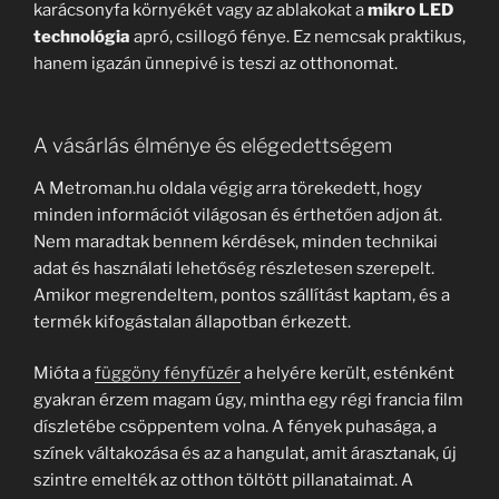
karácsonyfa környékét vagy az ablakokat a
mikro LED
technológia
apró, csillogó fénye. Ez nemcsak praktikus,
hanem igazán ünnepivé is teszi az otthonomat.
A vásárlás élménye és elégedettségem
A Metroman.hu oldala végig arra törekedett, hogy
minden információt világosan és érthetően adjon át.
Nem maradtak bennem kérdések, minden technikai
adat és használati lehetőség részletesen szerepelt.
Amikor megrendeltem, pontos szállítást kaptam, és a
termék kifogástalan állapotban érkezett.
Mióta a
függöny fényfüzér
a helyére került, esténként
gyakran érzem magam úgy, mintha egy régi francia film
díszletébe csöppentem volna. A fények puhasága, a
színek váltakozása és az a hangulat, amit árasztanak, új
szintre emelték az otthon töltött pillanataimat. A