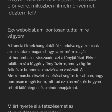
előnyeire, miközben filmélményeimet
idéztem fel?
Egy weboldal, ami pontosan tudta, mire
vágyom
A francia filmek hangulatából kiindulva egyszer csak
azon kaptam magam, hogy szeretném a saját
otthonomban is visszaadni azt a fényjátékot. Ekkor
találtam rá a függöny fényfüzérre, amely rögtön
felidézte bennem a mozivászon varázsát. A
Metroman.hu részletes leírásai segítettek abban, hogy
pontosan megértsem, mit tud ez a termék, és hogyan
teheti különlegessé a mindennapjaimat.
Miért nyerte el a tetszésemet az