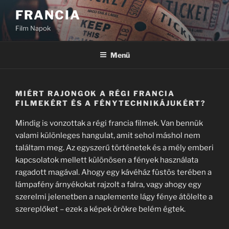
Tartalomhoz
FRANCIA
Film Napok
Menü
MIÉRT RAJONGOK A RÉGI FRANCIA
FILMEKÉRT ÉS A FÉNYTECHNIKÁJUKÉRT?
Mindig is vonzottak a régi francia filmek. Van bennük
valami különleges hangulat, amit sehol máshol nem
találtam meg. Az egyszerű történetek és a mély emberi
kapcsolatok mellett különösen a fények használata
ragadott magával. Ahogy egy kávéház füstös terében a
lámpafény árnyékokat rajzolt a falra, vagy ahogy egy
szerelmi jelenetben a naplemente lágy fénye átölelte a
szereplőket – ezek a képek örökre belém égtek.