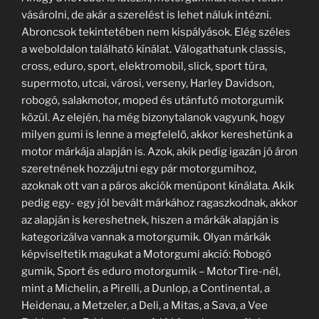
vásárolni, de akár a szerelést is lehet náluk intézni.
Abroncsok tekintetében nem kispályások. Elég széles
a weboldalon található kínálat. Válogathatunk classis,
cross, eduro, sport, elektromobil, slick, sport túra,
supermoto, utcai, városi, verseny, Harley Davidson,
robogó, salakmotor, moped és utánfutó motorgumik
közül. Az elején, ha még bizonytalanok vagyunk, hogy
milyen gumi is lenne a megfelelő, akkor kereshetünk a
motor márkája alapján is. Azok, akik pedig igazán jó áron
szeretnének hozzájutni egy pár motorgumihoz,
azoknak ott van a páros akciók menüpont kínálata. Akik
pedig egy- egy jól bevált márkához ragaszkodnak, akkor
az alapján is kereshetnek, hiszen a márkák alapján is
kategorizálva vannak a motorgumik. Olyan márkák
képviseltetik magukat a Motorgumi akció: Robogó
gumik, Sport és eduro motorgumik – MotorTire-nél,
mint a Michelin, a Pirelli, a Dunlop, a Continental, a
Heidenau, a Metzeler, a Deli, a Mitas, a Sava, a Vee