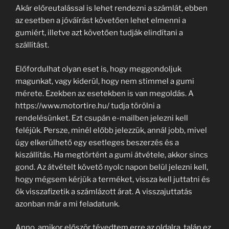
Akár előreutalással is lehet rendezni a számlát, ebben
az esetben a jóváírást követően lehet elmenni a
gumiért, illetve azt követően tudják elindítani a
szállítást.
Előfordulhat olyan eset is, hogy meggondoljuk
magunkat, vagy kiderül, hogy nem stimmel a gumi
mérete. Ezekben az esetekben is van megoldás. A
https://www.motortire.hu/ tudja törölni a
rendelésünket. Ezt csupán e-mailben jelezni kell
feléjük. Persze, minél előbb jelezzük, annál jobb, mivel
úgy elkerülhető egy esetleges beszerzés és a
kiszállítás. Ha megtörtént a gumi átvétele, akkor sincs
gond. Az átvételt követő nyolc napon belül jelezni kell,
hogy mégsem kérjük a terméket, vissza kell juttatni és
ők visszafizetik a számlázott árat. A visszajuttatás
azonban már a mi feladatunk.
Anno, amikor először tévedtem erre az oldalra, talán ez