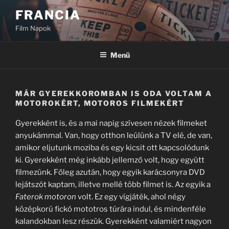
Tartalomhoz
FRANCIA
Film Napok
Menü
MÁR GYEREKKOROMBAN IS ODA VOLTAM A
MOTOROKÉRT, MOTOROS FILMEKÉRT
Gyerekként is, és a mai napig szívesen nézek filmeket
anyukámmal. Van, hogy otthon leülünk a TV elé, de van,
amikor eljutunk moziba és egy kicsit ott kapcsolódunk
ki. Gyerekként még inkább jellemző volt, hogy együtt
filmezünk. Főleg azután, hogy egyik karácsonyra DVD
lejátszót kaptam, illetve mellé több filmet is. Az egyik a
Faterok motoron
volt. Ez egy vígjáték, ahol négy
középkorú fickó mototros túrára indul, és mindenféle
kalandokban lesz részük. Gyerekként valamiért nagyon