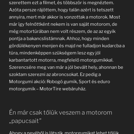
szerettem ezt a filmet, és többször is megnéztem.
Azóta persze rájöttem, hogy talán azért is tetszett
annyira, mert már akkor is vonzottak a motorok. Most
már így felnőttként nekem is van saját motorom, de
még motortúrában nem volt részem, de az az egyik
pontja a bakancslistámnak. Ahhoz, hogy minden
gördülékenyen menjen és majd ne fulladjon kudarcba a
túra, mindenképpen szükségem lesz egy jól
karbantartott motorra, megfelelő motorgumikkal.
Szerencsére meg van már a jól bevált hely, ahonnan be
szoktam szerezni az abroncsokat. Ez pedig a
Motorgumi akció: Robogó gumik, Sport és eduro
motorgumik – MotorTire webáruház.
Én már csak tőlük veszem a motorom
„papucsait”
Ahogy a nevéből is látszik, motorgumikat lehet tőlük