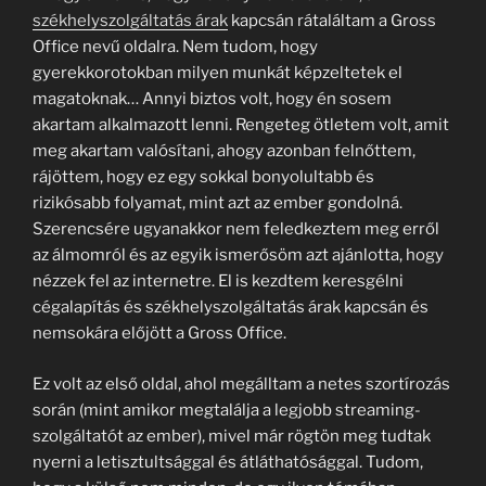
székhelyszolgáltatás árak
kapcsán rátaláltam a Gross
Office nevű oldalra. Nem tudom, hogy
gyerekkorotokban milyen munkát képzeltetek el
magatoknak… Annyi biztos volt, hogy én sosem
akartam alkalmazott lenni. Rengeteg ötletem volt, amit
meg akartam valósítani, ahogy azonban felnőttem,
rájöttem, hogy ez egy sokkal bonyolultabb és
rizikósabb folyamat, mint azt az ember gondolná.
Szerencsére ugyanakkor nem feledkeztem meg erről
az álmomról és az egyik ismerősöm azt ajánlotta, hogy
nézzek fel az internetre. El is kezdtem keresgélni
cégalapítás és székhelyszolgáltatás árak kapcsán és
nemsokára előjött a Gross Office.
Ez volt az első oldal, ahol megálltam a netes szortírozás
során (mint amikor megtalálja a legjobb streaming-
szolgáltatót az ember), mivel már rögtön meg tudtak
nyerni a letisztultsággal és átláthatósággal. Tudom,