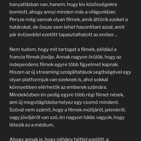
hanyatlásban van, hanem, hogy kis közösségekre
bomlott, ahogy annyi minden más a világunkban.
Persze még vannak olyan filmek, amik áttörik ezeket a
határokat, de össze sem lehet hasonlítani azzal, amit
pár évtizeddel ezelőtt tapasztalhatott az ember…
Nem tudom, hogy mit tartogat a filmek, például a
francia filmek jövője. Annak nagyon örülök, hogy az
independens filmek egyre több figyelmet kapnak.
Hiszen az új streaming szolgáltatások segítségével egy
olyan platformjuk van ezeknek is, ahol sokkal
könnyebben elérhetők az emberek számára.
Mindeközben én pedig egyre több régi filmet nézek,
ami új megvilágításba helyez egy csomó mindent.
Szóval nem számít, hogy a filmek múltjáról, jelenéről,
vagy jövőjéről van szó, én nagyon hálás vagyok, hogy
létezik ez a médium.
Ahogy annak is, hogy néhány héttel ezelőtt, a