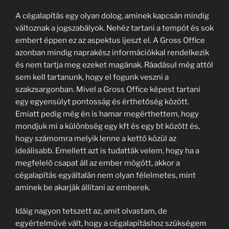
A cégalapítás egy olyan dolog, aminek kapcsán mindig
változnak a jogszabályok. Nehéz tartani a tempót és sok
embert éppen ez az aspektus ijeszt el. A Gross Office
azonban mindig naprakész információkkal rendelkezik
és nem tartja meg ezeket magának. Ráadásul még attól
sem kell tartanunk, hogy el fogunk veszni a
szakzsargonban. Mivel a Gross Office képest tartani
egy egyensúlyt pontosság és érthetőség között.
Emiatt pedig még én is hamar megérthettem, hogy
mondjuk mi a különbség egy kft és egy bt között és,
hogy számomra melyik lenne a kettő közül az
ideálisabb. Emellett azt is tudatták velem, hogy ha a
megfelelő csapat áll az ember mögött, akkor a
cégalapítás egyáltalán nem olyan félelmetes, mint
aminek be akarják állítani az emberek.
Idáig nagyon tetszett az, amit olvastam, de
egyértelművé vált, hogy a cégalapításhoz szükségem