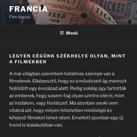
Tartalomhoz
FRANCIA
Film Napok
Menü
LEGYEN CÉGÜNK SZÉKHELYE OLYAN, MINT
A FILMEKBEN
A mai világban szerintem hatalmas szerepe van a
filmeknek. Elképesztő, hogy ez a művészeti ág mennyit
fejlődött egy évszázad alatt. Pedig sokáig úgy tartották
az emberek, hogy sosem fog olyan szintre elérni, mint
az irodalom, vagy festészet. Ma azonban senki sem
vitatná azt, hogy milyen hihetetlen minőségű és
kifejező filmeket lehet nézni. Emellett azonban egy új
trend is kialakulóban van.