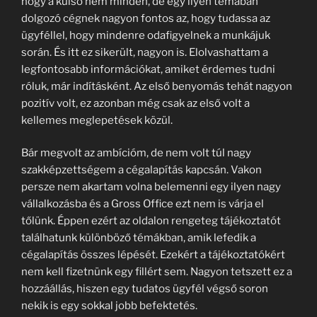
hogy a külső nem minden, de egy ilyen témában
dolgozó cégnek nagyon fontos az, hogy tudassa az
ügyféllel, hogy mindenre odafigyelnek a munkájuk
során. És itt ez sikerült, nagyon is. Elolvashattam a
legfontosabb információkat, amiket érdemes tudni
róluk, már indításként. Az első benyomás tehát nagyon
pozitív volt, ez azonban még csak az első volt a
kellemes meglepetések közül.
Bár megvolt az ambícióm, de nem volt túl nagy
szakképzettségem a cégalapítás kapcsán. Vakon
persze nem akartam volna belemenni egy ilyen nagy
vállalkozásba és a Gross Office ezt nem is várja el
tőlünk. Éppen ezért az oldalon rengeteg tájékoztatót
találhatunk különböző témákban, amik lefedik a
cégalapítás összes lépését. Ezekért a tájékoztatókért
nem kell fizetnünk egy fillért sem. Nagyon tetszett ez a
hozzáállás, hiszen egy tudatos ügyfél végső soron
nekik is egy sokkal jobb befektetés.