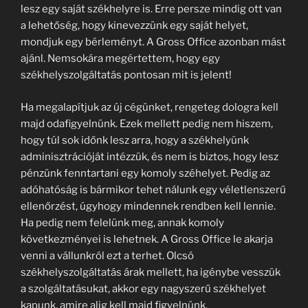
lesz egy saját székhelyre is. Erre persze mindig ott van
a lehetőség, hogy kinevezzünk egy saját helyet,
mondjuk egy bérleményt. A Gross Office azonban mást
ajánl. Nemsokára megértettem, hogy egy
székhelyszolgáltatás pontosan mit is jelent!
Ha megalapítjuk az új cégünket, rengeteg dologra kell
majd odafigyelnünk. Ezek mellett pedig nem hiszem,
hogy túl sok időnk lesz arra, hogy a székhelyünk
adminisztrációját intézzük, és nem is biztos, hogy lesz
pénzünk fenntartani egy komoly széhelyet. Pedig az
adóhatóság is bármikor tehet nálunk egy véletlenszerű
ellenőrzést, úgyhogy mindennek rendben kell lennie.
Ha pedig nem felelünk meg, annak komoly
következményei is lehetnek. A Gross Office le akarja
venni a vállunkról ezt a terhet. Olcsó
székhelyszolgáltatás árak mellett, ha igénybe vesszük
a szolgáltatásukat, akkor egy nagyszerű székhelyet
kapunk, amire alig kell majd figyelnünk.