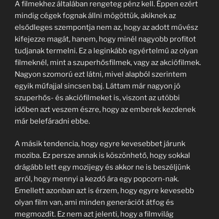
A filmekhez általában rengeteg pénz kell. Éppen ezért
mindig cégek fognak állni mögöttük, akiknek az
elsődleges szempontja nem az, hogy az adott művész
kifejezze magát, hanem, hogy minél nagyobb profitot
tudjanak termelni. Ez a leginkább egyértelmű az olyan
filmeknél, mint a szuperhősfilmek, vagy az akciófilmek.
Nagyon szomorú ezt látni, mivel alapból szerintem
egyik műfajjal sincsen baj. Láttam már nagyon jó
szuperhős- és akciófilmeket is, viszont az utóbbi
időben azt veszem észre, hogy az emberek kezdenek
már belefáradni ebbe.
A másik tendencia, hogy egyre kevesebbet járunk
moziba. Ez persze annak is köszönhető, hogy sokkal
drágább lett egy mozijegy és akkor ne is beszéljünk
arról, hogy mennyi a kezdő ára egy popcorn-nak.
Emellett azonban azt is érzem, hogy egyre kevesebb
olyan film van, ami minden generációt átfog és
megmozdít. Ez nem azt jelenti, hogy a filmvilág