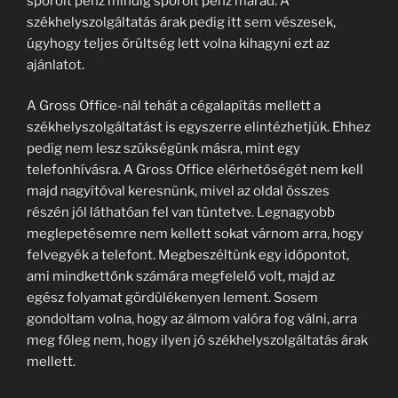
spórolt pénz mindig spórolt pénz marad. A
székhelyszolgáltatás árak pedig itt sem vészesek,
úgyhogy teljes őrültség lett volna kihagyni ezt az
ajánlatot.
A Gross Office-nál tehát a cégalapítás mellett a
székhelyszolgáltatást is egyszerre elintézhetjük. Ehhez
pedig nem lesz szükségünk másra, mint egy
telefonhívásra. A Gross Office elérhetőségét nem kell
majd nagyítóval keresnünk, mivel az oldal összes
részén jól láthatóan fel van tüntetve. Legnagyobb
meglepetésemre nem kellett sokat várnom arra, hogy
felvegyék a telefont. Megbeszéltünk egy időpontot,
ami mindkettőnk számára megfelelő volt, majd az
egész folyamat gördülékenyen lement. Sosem
gondoltam volna, hogy az álmom valóra fog válni, arra
meg főleg nem, hogy ilyen jó székhelyszolgáltatás árak
mellett.