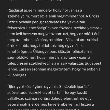
Ráadásul az sem mindegy, hogy hol van ez a
székhelycím, mert ez jelenik meg mindenhol. A Gross
Office oldalán pedig csodálatos helyek voltak
felsorolva. Lehetőségünk van fővárosi székhelycímre –
nem kell hosszan magyaráznom azt, hogy ez miért éri
meg az ember számára, remélem. Viszont ami sokkal
érdekesebb, hogy feldobtak még egy másik
lehetőséget is Újlengyelben. Először felhúztam a
szemöldökömet, hogy miért is alapítanék ezen a
településen székhelyet, ha a másik választás Budapest
lenne. Lassan azonban megértettem, hogy mi ebben a
különleges.
Újlengyel községben ugyanis 0 százalék iparűzési
adóval tudunk székhelyet tartani. Ez egy kezdő
vállalkozó számára óriási dolgot jelenthet, de egy
veteránnak is érdemes figyelembe venni. Hiszen a