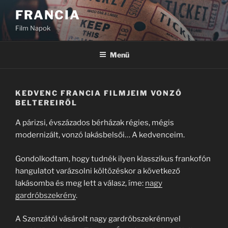
Tartalomhoz
FRANCIA
Film Napok
Menü
KEDVENC FRANCIA FILMJEIM VONZÓ
BELTEREIRŐL
A párizsi, évszázados bérházak régies, mégis
modernizált, vonzó lakásbelsői… A kedvenceim.
Gondolkodtam, hogy tudnék ilyen klasszikus frankofón
hangulatot varázsolni költözéskor a következő
lakásomba és meg lett a válasz, íme:
nagy
gardróbszekrény
.
A Szenzától vásárolt nagy gardróbszekrénnyel