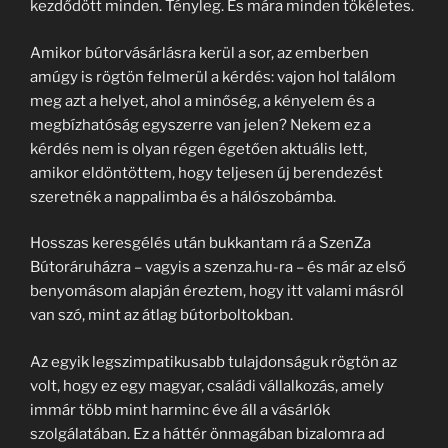
kezdődött minden. Tényleg. És mára minden tökéletes.
Amikor bútorvásárlásra kerül a sor, az emberben
amúgy is rögtön felmerül a kérdés: vajon hol találom
meg azt a helyet, ahol a minőség, a kényelem és a
megbízhatóság egyszerre van jelen? Nekem ez a
kérdés nem is olyan régen égetően aktuális lett,
amikor eldöntöttem, hogy teljesen új berendezést
szeretnék a nappalimba és a hálószobámba.
Hosszas keresgélés után bukkantam rá a SzenZa
Bútoráruházra – vagyis a szenza.hu-ra – és már az első
benyomásom alapján éreztem, hogy itt valami másról
van szó, mint az átlag bútorboltokban.
Az egyik legszimpatikusabb tulajdonságuk rögtön az
volt, hogy ez egy magyar, családi vállalkozás, amely
immár több mint harminc éve áll a vásárlók
szolgálatában. Ez a háttér önmagában bizalomra ad