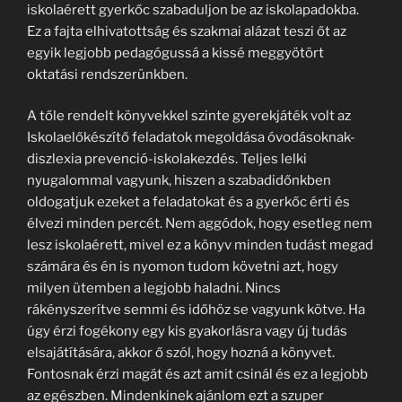
iskolaérett gyerkőc szabaduljon be az iskolapadokba.
Ez a fajta elhivatottság és szakmai alázat teszi őt az
egyik legjobb pedagógussá a kissé meggyötört
oktatási rendszerünkben.
A tőle rendelt könyvekkel szinte gyerekjáték volt az
Iskolaelőkészítő feladatok megoldása óvodásoknak-
diszlexia prevenció-iskolakezdés. Teljes lelki
nyugalommal vagyunk, hiszen a szabadidőnkben
oldogatjuk ezeket a feladatokat és a gyerkőc érti és
élvezi minden percét. Nem aggódok, hogy esetleg nem
lesz iskolaérett, mivel ez a könyv minden tudást megad
számára és én is nyomon tudom követni azt, hogy
milyen ütemben a legjobb haladni. Nincs
rákényszerítve semmi és időhöz se vagyunk kötve. Ha
úgy érzi fogékony egy kis gyakorlásra vagy új tudás
elsajátítására, akkor ő szól, hogy hozná a könyvet.
Fontosnak érzi magát és azt amit csinál és ez a legjobb
az egészben. Mindenkinek ajánlom ezt a szuper