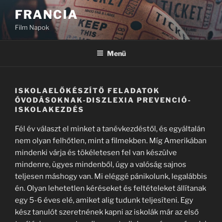
Tartalomhoz
FRANCIA
Film Napok
Menü
ISKOLAELŐKÉSZÍTŐ FELADATOK
ÓVODÁSOKNAK-DISZLEXIA PREVENCIÓ-
ISKOLAKEZDÉS
Fél év választ el minket a tanévkezdéstől, és egyáltalán
nem olyan felhőtlen, mint a filmekben. Míg Amerikában
mindenki várja és tökéletesen fel van készülve
mindenre, ügyes mindenből, úgy a valóság sajnos
teljesen máshogy van. Mi eléggé pánikolunk, legalábbis
én. Olyan lehetetlen kéréseket és feltételeket állítanak
egy 5-6 éves elé, amiket alig tudunk teljesíteni. Egy
kész tanulót szeretnének kapni az iskolák már az első