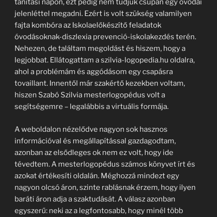
tanítási napon, ezt pedig nem tudjuk csupán egy óvodai
jelenléttel megadni. Ezért is volt szükség valamilyen
fajta kombóra az Iskolaelőkészítő feladatok
óvodásoknak-diszlexia prevenció-iskolakezdés terén.
Nehezen, de találtam megoldást és hiszem, hogy a
legjobbat. Ellátogattam a szilvia-logopedia.hu oldalra,
ahol a problémám és aggódásom egy csapásra
tovaillant. Innentől már szakértő kezekben voltam,
hiszen Szabó Szilvia mesterlogopédus volt a
segítségemre – legalábbis a virtuális formája.
A weboldalon nézelődve nagyon sok hasznos
információval és megállapítással gazdagodtam,
azonban az elsődleges ok nem ez volt, hogy ide
tévedtem. A mesterlogopédus számos könyvet írt és
azokat értékesíti oldalán. Méghozzá mindezt egy
nagyon olcsó áron, szinte rablásnak érzem, hogy ilyen
baráti áron adja a szaktudását. A válasz azonban
egyszerű: neki az a legfontosabb, hogy minél több