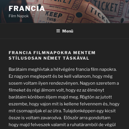
Tartalomhoz
FRANCIA
Film Napok
Menü
FRANCIA FILMNAPOKRA MENTEM
STÍLUSOSAN NÉMET TÁSKÁVAL
Barátaim meghívtak a hétvégére francia film napokra.
Ez nagyon meglepett és be kell vallanom, hogy még
sosem voltam ilyen rendezvényen. Nagyon szeretem a
filmeket és régi álmom volt, hogy ez az élményt
barátaim körében éljem majd meg. Rögtön az jutott
eszembe, hogy vajon mit is kellene felvennem és, hogy
mit csomagoljak el az útra. Tulajdonképpen egy kicsit
össze is voltam zavarodva. Először arra gondoltam
hogy majd felveszek valamit a ruhatáramból de végül