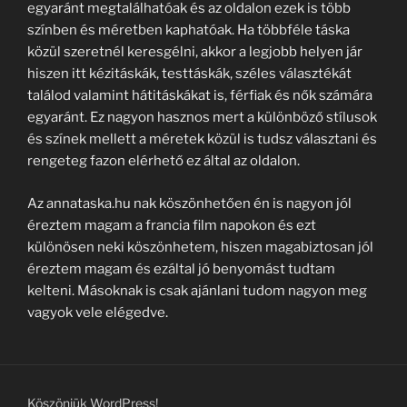
egyaránt megtalálhatóak és az oldalon ezek is több
színben és méretben kaphatóak. Ha többféle táska
közül szeretnél keresgélni, akkor a legjobb helyen jár
hiszen itt kézitáskák, testtáskák, széles választékát
találod valamint hátitáskákat is, férfiak és nők számára
egyaránt. Ez nagyon hasznos mert a különböző stílusok
és színek mellett a méretek közül is tudsz választani és
rengeteg fazon elérhető ez által az oldalon.
Az annataska.hu nak köszönhetően én is nagyon jól
éreztem magam a francia film napokon és ezt
különösen neki köszönhetem, hiszen magabiztosan jól
éreztem magam és ezáltal jó benyomást tudtam
kelteni. Másoknak is csak ajánlani tudom nagyon meg
vagyok vele elégedve.
Köszönjük WordPress!