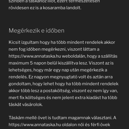
színben a táskához illőt, ezért természetesen
rövidesen ez is a kosaramba landolt.
Megérkezik e időben
Kicsit izgultam hogy ha több mindent rendelek akkor
nem fog időben megérkezni, viszont láttam a
https://www.annataska.hu weboldalán, hogy a szállítás
maximum 5 napon belül kiszállítva lesz. Viszont az is
lehetséges, hogy már egy nap után megérkezik a
rendelés. Ez nagyon megnyugtató volt és aztán arra
gondoltam, hogy lehet hogy ha több mindent rendelek
akkor több lesz a postaköltség, viszont ez nem így van,
mert fix költséges és nem jelent extra kiadást ha több
táskát vásárolok.
Táskám mellé övet is tudtam magamnak választani. A
https://www.annataska.hu oldalon női és férfi övek