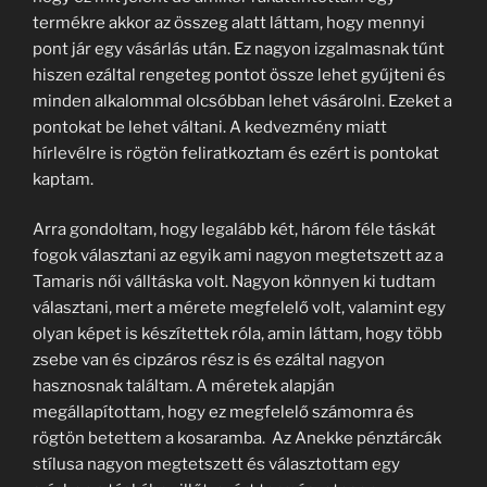
termékre akkor az összeg alatt láttam, hogy mennyi
pont jár egy vásárlás után. Ez nagyon izgalmasnak tűnt
hiszen ezáltal rengeteg pontot össze lehet gyűjteni és
minden alkalommal olcsóbban lehet vásárolni. Ezeket a
pontokat be lehet váltani. A kedvezmény miatt
hírlevélre is rögtön feliratkoztam és ezért is pontokat
kaptam.
Arra gondoltam, hogy legalább két, három féle táskát
fogok választani az egyik ami nagyon megtetszett az a
Tamaris női válltáska volt. Nagyon könnyen ki tudtam
választani, mert a mérete megfelelő volt, valamint egy
olyan képet is készítettek róla, amin láttam, hogy több
zsebe van és cipzáros rész is és ezáltal nagyon
hasznosnak találtam. A méretek alapján
megállapítottam, hogy ez megfelelő számomra és
rögtön betettem a kosaramba. Az Anekke pénztárcák
stílusa nagyon megtetszett és választottam egy