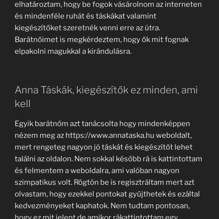
elhatároztam, hogy be fogok vásárolnom az interneten
és mindenféle ruhát és táskákat valamint
kiegészítőket szeretnék venni erre az útra.
Barátnőimet is megkérdeztem, hogy ők mit fognak
elpakolni magukkal a kirándulásra.
Anna Táskák, kiegészítők ez minden, ami
kell
Egyik barátnőm azt tanácsolta hogy mindenképpen
nézem meg az https://www.annataska.hu weboldalt,
mert rengeteg nagyon jó táskát és kiegészítőt lehet
találni az oldalon. Nem sokkal később rá is kattintottam
és felmentem a weboldalra, ami valóban nagyon
szimpatikus volt. Rögtön be is regisztráltam mert azt
olvastam, hogy ezekkel pontokat gyűjthetek és ezáltal
kedvezményeket kaphatok. Nem tudtam pontosan,
hogy ez mit jelent de amikor rákattintottam egy