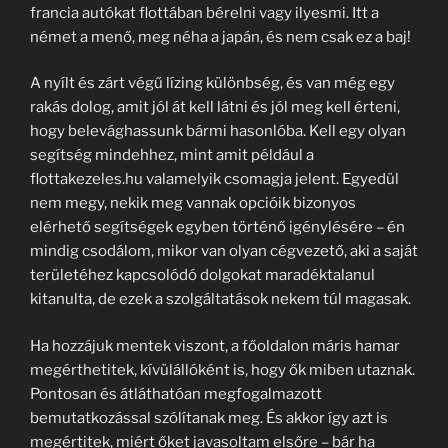
francia autókat flottában bérelni vagy ilyesmi. Itt a
német a menő, meg néha a japán, és nem csak ez a baj!
A nyílt és zárt végű lízing különbség, és van még egy
rakás dolog, amit jól át kell látni és jól meg kell érteni,
hogy belevághassunk bármi hasonlóba. Kell egy olyan
segítség mindehhez, mint amit például a
flottakezeles.hu valamelyik csomagja jelent. Egyedül
nem megy, nekik meg vannak opcióik bizonyos
elérhető segítségek egyben történő igénylésére – én
mindig csodálom, mikor van olyan cégvezető, aki a saját
területéhez kapcsolódó dolgokat maradéktalanul
kitanulta, de ezek a szolgáltatások nekem túl magasak.
Ha hozzájuk mentek viszont, a főoldalon máris hamar
megérthetitek, kívülállóként is, hogy ők miben utaznak.
Pontosan és átláthatóan megfogalmazott
bemutatkozással szólítanak meg. És akkor így azt is
megértitek, miért őket javasoltam elsőre – bár ha