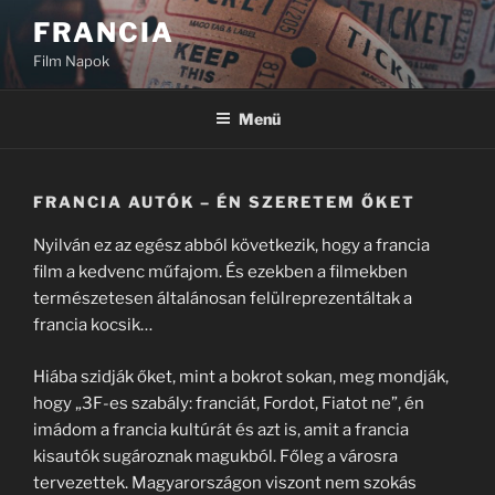
Tartalomhoz
FRANCIA
Film Napok
Menü
FRANCIA AUTÓK – ÉN SZERETEM ŐKET
Nyilván ez az egész abból következik, hogy a francia
film a kedvenc műfajom. És ezekben a filmekben
természetesen általánosan felülreprezentáltak a
francia kocsik…
Hiába szidják őket, mint a bokrot sokan, meg mondják,
hogy „3F-es szabály: franciát, Fordot, Fiatot ne”, én
imádom a francia kultúrát és azt is, amit a francia
kisautók sugároznak magukból. Főleg a városra
tervezettek. Magyarországon viszont nem szokás