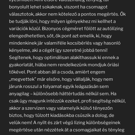
bonyolult lehet sokaknak, viszont ha csomagot
választotok, akkor nem kötelező a pontos megértés. Ők
be tudják lőni, hogy milyen igényekhez mi kellhet a
variációk közül. Bizonyos cégméret fölött az autólízing
elengedhetetlen, sőt, ők pont azt emelik, ki, hogy
mindenkinek jár valamiféle kocsibérlés vagy hasonló
kényelme, aki a cégét így szeretné jobbá tenni!
Segítenek, hogy optimálisan alakíthassuk ki ennek a
gyakorlatát, hiába nem rendelkezünk mondjuk óriási
tőkével. Pont abban áll a csoda, amiért engem
„megvettek” már elsőre, hogy vállalják, hogy nem
járunk rosszul a folyamat egyik leágazásán sem
anyagilag – különösebb háttértudás nélkül sem. Ha
csak úgy magunk intézzük ezeket, profi segítség nélkül,
akkor a szervizen vagy valamelyik külső tényezőn
biztos, hogy túlzott kiadásokba csúszik a dolog, de
velük nem! A nyílt és zárt végű lízing különbségeinek
megértése után nézzétek át a csomagjaikat és tényleg