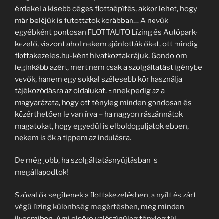
érdekel a kisebb céges flottaépítés, akkor lehet, hogy
már beléjük is futottatok korábban… A nevük
egyébként pontosan FLOTTAUTO Lízing és Autópark-
kezelő, viszont ahol nekem ajánlották őket, ott mindig
flottakezeles.hu-ként hivatkoztak rájuk. Gondolom
leginkább azért, mert nem csak a szolgáltatást igénybe
vevők, hanem egy sokkal szélesebb kör használja
tájékozódásra az oldalukat. Ennek pedig az a
magyarázata, hogy ott tényleg minden gondosan és
közérthetően le van írva – ha nagyon rászánnátok
magatokat, hogy egyedül is elboldoguljatok ebben,
nekem is ők a tippem az indulásra.
De még jobb, ha szolgáltatásnyújtásban is
megállapodtok!
Szóval ők segítenek a flottakezelésben,
a nyílt és zárt
végű lízing különbség megértésben
, meg minden
ilyesmiben. Ami elsőre valószínűleg tényleg túl