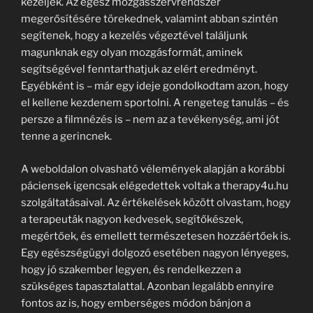
kezeljék. Az egész mozgásszervrendszer
megerősítésére törekednek, valamint abban szintén
segítenek, hogy a kezelés végeztével találjunk
magunknak egy olyan mozgásformát, aminek
segítségével fenntarthatjuk az elért eredményt.
Egyébként is – már egy ideje gondolkodtam azon, hogy
el kellene kezdenem sportolni. A rengeteg tanulás – és
persze a filmnézés is – nem az a tevékenység, ami jót
tenne a gerincnek.
A weboldalon olvasható vélemények alapján a korábbi
páciensek igencsak elégedettek voltak a therapy4u.hu
szolgáltatásaival. Az értékelések között olvastam, hogy
a terapeuták nagyon kedvesek, segítőkészek,
megértőek, és emellett természetesen hozzáértőek is.
Egy egészségügyi dolgozó esetében nagyon lényeges,
hogy jó szakember legyen, és rendelkezzen a
szükséges tapasztalattal. Azonban legalább ennyire
fontos az is, hogy emberséges módon bánjon a