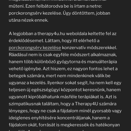
műteni. Ezen felbátorodva be is írtam a netre:
porckorongsérv kezelése. Úgy döntöttem, jobban
utána nézek ennek.
A legjobban a therapy4u.hu weboldala keltette fel az
érdeklődésemet. Láttam, hogy itt elérhető a
porckorongsérv kezelése
konzervatív módszerekkel.
Ráadásul nem is csak egyféle módszert alkalmaznak,
hanem több különböző gyógytorna és manuálterápia
vehető igénybe. Azt hiszem, ez nagyon fontos lehet a
betegek számára, mert nem mindenkinek válik be
ugyanaz a kezelés. Ilyenkor sokat segít, ha nem kell egy
teljesen új egészségügyi központot keresnünk, hanem
ugyanott kipróbálhatunk másféle terápiákat is. Azt is
szimpatikusnak találtam, hogy a Therapy4U számára
lényeges, hogy ne csak a fájdalom minél gyorsabb vagy
ideiglenes enyhítésére koncentráljanak, hanem a
fájdalom okát, forrását is megkeressék és hatékonyan