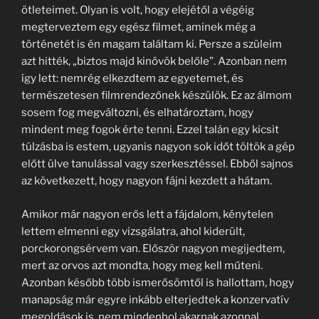
ötleteimet. Olyan is volt, hogy elejétől a végéig
megterveztem egy egész filmet, aminek még a
történetét is én magam találtam ki. Persze a szüleim
azt hitték, „biztos majd kinövök belőle”. Azonban nem
így lett: nemrég elkezdtem az egyetemet, és
természetesen filmrendezőnek készülök. Ez az álmom
sosem fog megváltozni, és elhatároztam, hogy
mindent meg fogok érte tenni. Ezzel talán egy kicsit
túlzásba is estem, ugyanis nagyon sok időt töltök a gép
előtt ülve tanulással vagy szerkesztéssel. Ebből sajnos
az következett, hogy nagyon fájni kezdett a hátam.
Amikor már nagyon erős lett a fájdalom, kénytelen
lettem elmenni egy vizsgálatra, ahol kiderült,
porckorongsérvem van. Először nagyon megijedtem,
mert az orvos azt mondta, hogy meg kell műteni.
Azonban később több ismerősömtől is hallottam, hogy
manapság már egyre inkább elterjedtek a konzervatív
megoldások is, nem mindenhol akarnak azonnal