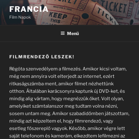
Tartalomhoz
FRANCIA
Film Napok
Menü
FILMRENDEZŐ LESZEK!
Régóta szenvedélyem a filmezés. Amikor kicsi voltam,
még nem annyira volt elterjedt az internet, ezért
ritkaságszámba ment, amikor filmet nézhettünk
otthon. Általában karácsonyra kaptunk új DVD-ket, és
mindig alig vártam, hogy megnézzük őket. Volt olyan,
amelyiket számtalanszor meg tudtam volna nézni,
sosem untam meg. Amikor szabadidőmben játszottam,
mindig azt képzeltem el, hogy filmrendező, vagy
esetleg főszereplő vagyok. Később, amikor végre lett
saját telefonom és kamerám, elkezdtem lefilmezni az