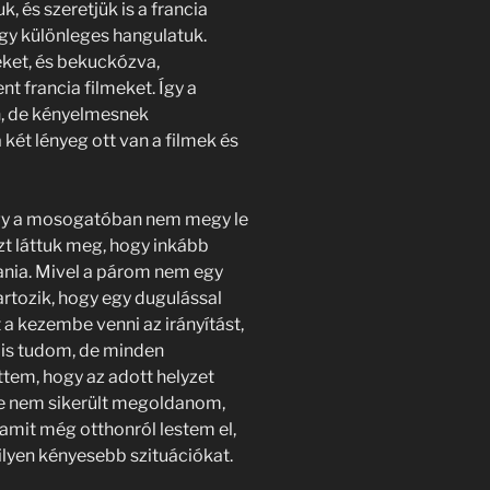
, és szeretjük is a francia
gy különleges hangulatuk.
eket, és bekuckózva,
t francia filmeket. Így a
n, de kényelmesnek
ét lényeg ott van a filmek és
hogy a mosogatóban nem megy le
zt láttuk meg, hogy inkább
rtania. Mivel a párom nem egy
rtozik, hogy egy dugulással
 a kezembe venni az irányítást,
 is tudom, de minden
ttem, hogy az adott helyzet
 de nem sikerült megoldanom,
mit még otthonról lestem el,
lyen kényesebb szituációkat.