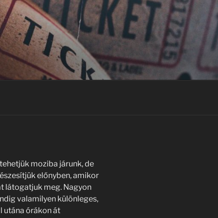
tehetjük moziba járunk, de
szesítjük előnyben, amikor
at látogatjuk meg. Nagyon
indig valamilyen különleges,
l utána órákon át