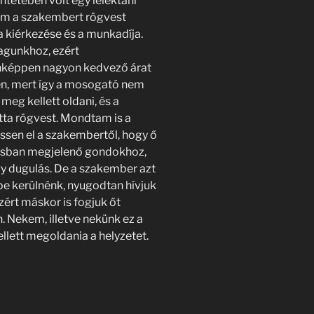
ntetében volt egy lélektani
tam a szakembert rögvest
 a kiérkezése és a munkadíja.
agunkhoz, ezért
enképpen nagyon kedvező árat
n, mert így a mosogató nem
eg kellett oldani, és a
ta rögvest. Mondtam is a
essen el a szakembertől, hogy ő
rtásban megjelenő gondokhoz,
gy dugulás. De a szakember azt
be kerülnénk, nyugodtan hívjuk
zért máskor is fogjuk őt
. Nekem, illetve nekünk ez a
lett megoldania a helyzetet.