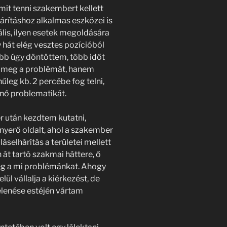
mit tenni szakembert kellett
árításhoz alkalmas eszközei is
lis, ilyen esetek megoldására
 hát elég vesztes pozícióból
ább úgy döntöttem, több időt
k meg a problémát, hanem
leg kb. 2 percébe fog telni,
ő problematikát.
r után kezdtem kutatni,
nyerő oldalt, ahol a szakember
láselhárítás a területei mellett
 át tartó szakmai háttere, ő
meg a mi problémánkat. Ahogy
lül vállalja a kiérkezést, de
lenése estéjén vártam