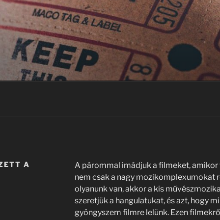
ZETT A
A párommal imádjuk a filmeket, amikor 
A
nem csak a nagy mozikomplexumokat ré
olyanunk van, akkor a kis művészmozik
szeretjük a hangulatukat, és azt, hogy m
gyöngyszem filmre lelünk. Ezen filmekrő