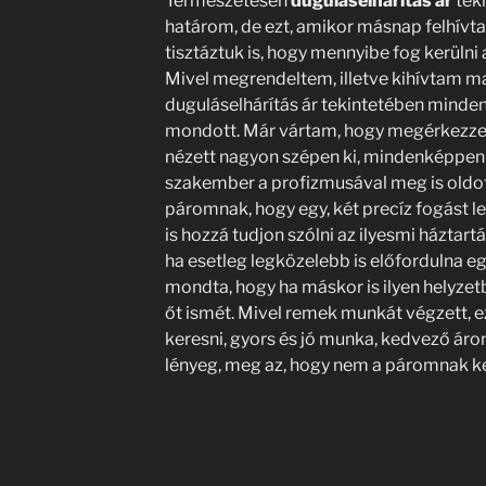
Természetesen
duguláselhárítás ár
teki
határom, de ezt, amikor másnap felhív
tisztáztuk is, hogy mennyibe fog kerülni
Mivel megrendeltem, illetve kihívtam m
duguláselhárítás ár tekintetében mind
mondott. Már vártam, hogy megérkezze
nézett nagyon szépen ki, mindenképpen m
szakember a profizmusával meg is oldot
páromnak, hogy egy, két precíz fogást l
is hozzá tudjon szólni az ilyesmi házta
ha esetleg legközelebb is előfordulna e
mondta, hogy ha máskor is ilyen helyzet
őt ismét. Mivel remek munkát végzett, e
keresni, gyors és jó munka, kedvező áron
lényeg, meg az, hogy nem a páromnak kel