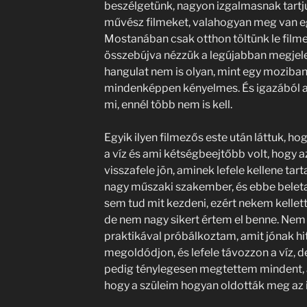
beszélgetünk, nagyon izgalmasnak tartjuk
művész filmeket, valahogyan meg van e
Mostanában csak otthon töltünk le film
összebújva nézzük a legújabban megjelen
hangulat nem is olyan, mint egy moziba
mindenképpen kényelmes. És igazából a k
mi, ennél több nem is kell.
Egyik ilyen filmezős este után láttuk, 
a víz és ami kétségbeejtőbb volt, hogy a
visszafele jön, aminek lefele kellene ta
nagy műszaki szakember, és ebbe beleta
sem tud mit kezdeni, ezért nekem kellett
de nem nagy sikert értem el benne. Nem
praktikával próbálkoztam, amit jónak hi
megoldódjon, és lefele távozzon a víz,
pedig ténylegesen megtettem mindent, a
hogy a szüleim hogyan oldották meg az i