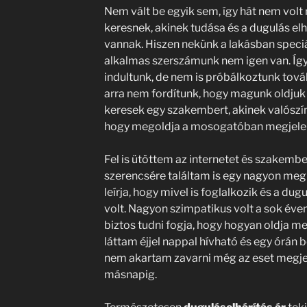
Nem vált be egyik sem, így hát nem volt 
keresnek, akinek tudása és a dugulás elh
vannak. Hiszen nekünk a lakásban speciá
alkalmas szerszámunk nem igen van. Így
indultunk, de nem is próbálkoztunk tov
arra nem fordítunk, hogy magunk oldju
keresek egy szakembert, akinek valószínű
hogy megoldja a mosogatóban megjelen
Fel is ütöttem az internetet és szakembe
szerencsére találtam is egy nagyon meg
leírja, hogy mivel is foglalkozik és a dugu
volt. Nagyon szimpatikus volt a sok éven
biztos tudni fogja, hogy hogyan oldja 
láttam éjjel nappal hívható és egy órán be
nem akartam zavarni még az eset megje
másnapig.