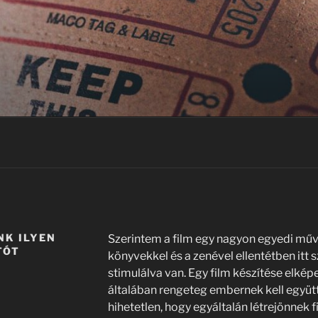
NK ILYEN
Szerintem a film egy nagyon egyedi műv
TÓT
könyvekkel és a zenével ellentétben itt 
stimulálva van. Egy film készítése elké
általában rengeteg embernek kell együ
hihetetlen, hogy egyáltalán létrejönnek 