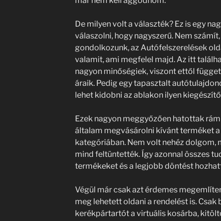
már nem kell aggódnom.
De milyen volt a választék? Ez is egy na
válaszolni, hogy nagyszerű. Nem számít
gondolkozunk, az Autófelszerelések olda
valamit, ami megfelel majd. Az itt talá
nagyon minőségiek, viszont ettől függetl
áraik. Pedig egy tapasztalt autótulajdon
lehet kidobni az ablakon ilyen kiegészítő
Ezek nagyon meggyőzően hatottak rám é
általam megvásárolni kívánt terméket a
kategóriában. Nem volt nehéz dolgom, 
mind feltüntették. Így azonnal összes t
termékeket és a legjobb döntést hozhat
Végül már csak azt érdemes megemlíte
meg lehetett oldani a rendelést is. Csak 
kerékpártartót a virtuális kosárba, kitölt