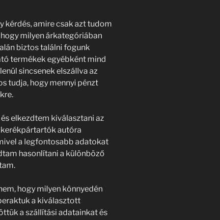
gy kérdés, amire csak azt tudom
, hogy milyen árkategóriában
lán biztos találni fogunk
lható termékek egyébként mind
enül sincsenek elszállva az
os tudja, hogy mennyi pénzt
kre.
s elkezdtem kiválasztani az
 kerékpártartók autóra
mivel a legfontosabb adatokat
udtam hasonlítani a különböző
tam.
nem, hogy milyen könnyedén
beraktuk a kiválasztott
öttük a szállítási adatainkat és