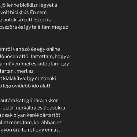
 jó lenne biciklizni egyet a
olt bicikliút. Én nem
 autók között. Ezért is
csszóra és így találtam meg az
mról van szó és egy online
önösen attól tartottam, hogy a
a járművemmel és kidobtam egy
artani, mert az
 kialakítva. Így mindenki
ő legrövidebb idő alatt.
autóra kategóriára, akkor
n belül márkákra és típusokra
 csak olyan kerékpártartót
. Mint mondtam, korábban ez
agyon örültem, hogy emiatt