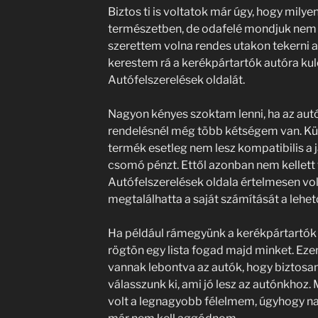
Biztos ti is voltatok már úgy, hogy milyen
természetben, de odafelé mondjuk nem v
szerettem volna rendes utakon tekerni az
kerestem rá a kerékpártartók autóra kul
Autófelszerelések oldalát.
Nagyon kényes szoktam lenni, ha az autó
rendelésnél még több kétségem van. Kül
termék esetleg nem lesz kompatibilis 
csomó pénzt. Ettől azonban nem kellett t
Autófelszerelések oldala értelmesen volt
megtalálhatta a saját számítását a lehet
Ha például rámegyünk a kerékpártartók 
rögtön egy lista fogad majd minket. Eze
vannak lebontva az autók, hogy biztosan
válasszunk ki, ami jó lesz az autónkhoz
volt a legnagyobb félelmem, úgyhogy n