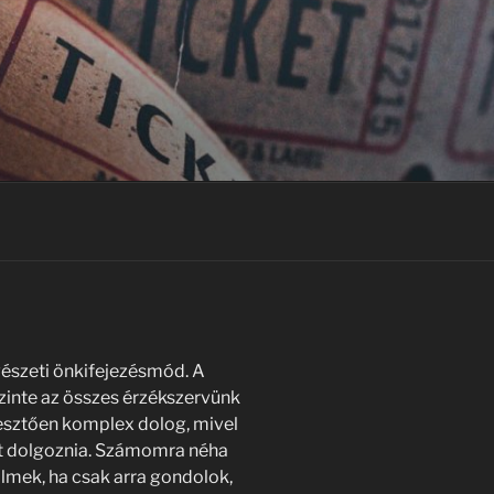
észeti önkifejezésmód. A
szinte az összes érzékszervünk
pesztően komplex dolog, mivel
tt dolgoznia. Számomra néha
filmek, ha csak arra gondolok,