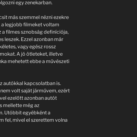
lgozni egy zenekarban.
csit más szemmel nézni ezekre
k a legjobb filmeket voltam
 a filmes sznobság definíciója,
es leszek. Ezzel azonban már
életes, vagy egész rossz
mokat. A jó ötleteket, illetve
unka mehetett ebbe a művészeti
 autókkal kapcsolatban is.
nem volt saját járművem, ezért
vvel ezelőtt azonban autót
s mellette még az
m. Utóbbit egyébként a
 fel, mivel el szerettem volna