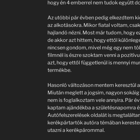
hogy én 4 emberrel nem tudok együtt do
Az utóbbi pár évben pedig elkezdtem ki
az alkotásokra. Mikor fiatal voltam, csa
hajlandó nézni. Most már tudom, hogy ez
de akkor azt hittem, hogy ettől különleg
nincsen gondom, mivel még egy nem tök
filmnél is észre szoktam venni a pozitívu
azt, hogy ettől függetlenül is mennyi m
termékbe.
Hasonló változáson mentem keresztül az
Miután meglett a jogsim, nagyon sokáig 
nem is foglalkoztam vele annyira. Pár é
kaptam ajándékba a születésnapomra é
Autófelszerelések oldalát is megtalálta
kerékpártartók autóra témában kerestem
utazni a kerékpárommal.