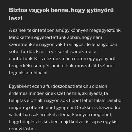
Biztos vagyok benne, hogy gyönyörű
lesz!
A színek tekintetében amúgy könnyen megegyeztünk.
Mindketten egyetértettünk abban, hogy nem
szeretnénk se nagyon vakító világos, de lehangolóan
sötét fürdőt. Ezért a víz közeli színek mellett
döntöttünk. Ki is néztünk már a neten egy gyönyörű
tengerkék csempét, amit élénk, moszatzöld színnel
fogunk kombinálni.
Egyébként ezen a furdoszobaotletek.hu oldalon
érdemes mindenkinek szét néznie, aki ilyesfajta
felújítás előtt áll, nagyon sok tippet lehet találni, amiből
rengeteg ötletet lehet gyűjteni. De akkor is hasznodra
válhat, ha csak érdekel a téma, könnyen meglehet,
hogy böngészés közben majd kedvet is kapsz egy kis
renováláshoz.