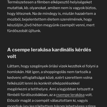
Természetesen a filmben elképesztő helyiségeket
mutattak, kb. olyanokat, amiben nem is vagyok biztos,
hogy léteznek. Na de mindegy is, miután hazaértem a
moziból, bejelentettem életem szerelmének, hogy
készüljön, jövő héten megyünk csempét venni, mert
fürdőszobát újítunk.
A csempe lerakása kardinális kérdés
volt
Láttam, hogy szegények óriási vizek kezdtek el folyni a
homlokán. Hát igen, a shoppingolás nem tartozik a
kedvenc elfoglaltságai közé, ezért szerettem volna
felkészült lenni és konkrét elképzelésekkel
megérkezni a tetthelyre. Ami a legjobban tetszett a
filmbéli fürdőszobákban, az a
csempe lerakása
volt.
Először magát a csempét választottam ki, vagyis
mondjuk úgy leszűkítettem három lehetséges színre