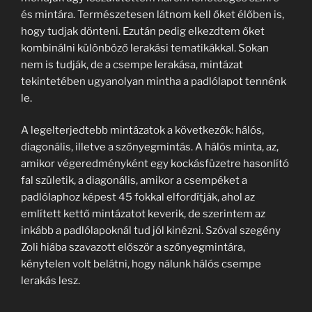
és mintára. Természetesen látnom kell őket élőben is,
hogy tudjak dönteni. Ezután pedig elkezdtem őket
kombinálni különböző lerakási tematikákkal. Sokan
nem is tudják, de a csempe lerakása, mintázat
tekintetében ugyanolyan mintha a padlólapot tennénk
le.
A legelterjedtebb mintázatok a következők: hálós,
diagonális, illetve a szőnyegmintás. A hálós minta, az,
amikor végeredményként egy kockásfüzetre hasonlító
fal születik, a diagonális, amikor a csempéket a
padlólaphoz képest 45 fokkal elfordítják, ahol az
említett kettő mintázatot keverik, de szerintem az
inkább a padlólapoknál tud jól kinézni. Szóval szegény
Zoli hiába szavazott először a szőnyegmintára,
kénytelen volt belátni, hogy nálunk hálós csempe
lerakás lesz.