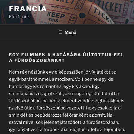
Tartalomhoz
FRANCIA
Film Napok
Menü
EGY FILMNEK A HATÁSÁRA ÚJÍTOTTUK FEL
A FÜRDŐSZOBÁNKAT
Nem rég néztünk egy elképesztően jó vígjátékot az
egyik barátnőmmel, a moziban. Volt benne egy kis
humor, egy kis romantika, egy kis akció. Egy
sminkmániás csajról szólt, aki rengeteg időt töltött a
fürdőszobában, ha pedig elment vendégségbe, akkor is
az első útja a fürdőszobába vezetett, hogy csekkolja a
sminkjét és bepúderozza fél óránként az orrát. Na,
szóval mivel sok jelenet játszódott, a fürdőszobában,
így tanyát vert a fürdőszoba felújítás ötlete a fejemben.