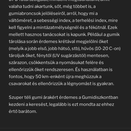
valaha tudni akartunk, sőt, még többet is, a
gumiabroncsok jelöléseiről, arról, hogy mi a
váltóméret, a sebességi index, a terhelési index, mire
kell figyelni a mintázatmélységnél és a fékútnál. Ezek
mellett hasznos tanácsokat is kapunk. Például a gumik
tárolása során érdemes krétával megjelölni őket
(melyik a jobb első, jobb hátsó, stb), hűvös (10-20 C-on)
tároljuk őket, fénytől (UV sugárzástól) mentesen,
szárazon, csökkentsük a nyomásukat felére és
ellenőrizzük őket rendszeresen. És használatban is
fontos, hogy 50 km-enként újra meghúzzuk a
csavarokat és ellenőrizzük a légnyomást is gyakran.
Szuper téli gumi árakért érdemes a Gumidiszkontban
kezdeni a keresést, legalább is ezt mondta az ehhez
értő barátom.