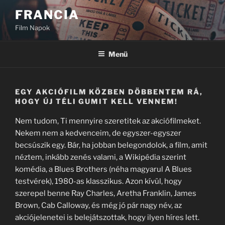
Tartalomhoz
FRANCIA
Film Napok
Menü
EGY AKCIÓFILM KÖZBEN DÖBBENTEM RÁ,
HOGY ÚJ TÉLI GUMIT KELL VENNEM!
Nem tudom, Ti mennyire szeretitek az akciófilmeket.
Nekem nem a kedvenceim, de egyszer-egyszer
becsúszik egy. Bár, ha jobban belegondolok, a film, amit
néztem, inkább zenés valami, a Wikipédia szerint
komédia, a Blues Brothers (néha magyarul A Blues
testvérek), 1980-as klasszikus. Azon kívül, hogy
szerepel benne Ray Charles, Aretha Franklin, James
Brown, Cab Calloway, és még jó pár nagy név, az
akciójelenetei is belejátszottak, hogy ilyen híres lett.