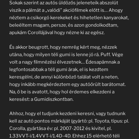
Sokak szerint az autós üldözős jeleneteik abszolút
viszik a pálmát a „valódi” akciófilmek előtt is… Ahogy
néztem a csikorgó kerekeket és hihetetlen kanyarokat,
beleéltem magam, persze, és azon gondolkodtam,
apukám Corollájával hogy nézne ki az egész.
És akkor beugrott, hogy nemrég kért meg, nézzek
utána, hogy milyen téli gumi is lenne jó rá. Puff. Vége
volt a nagy filmnézési élvezetnek… Édesapámnak a
legfontosabbak a téli gumi árak, el is kezdtem
keresgélni, de annyi különböző találat volt a neten,
hogy inkább megkérdeztem egy autóőrült barátomat.
Na, ő be is avatott, hogy hol érdemes elkezdeni a
keresést: a Gumidiszkontban.
Ahhoz, hogy el tudjunk kezdeni keresni, vagy tudnunk
kell az autó pontos márkáját (gyártó: pl. Toyota, típus: pl.
Corolla, gyártása év: pl. 2007-2012 és kivitel, pl.
1.33VVT-i/1.4VVT-i/1.4D-4D. Ehhez 15 elérhető téli