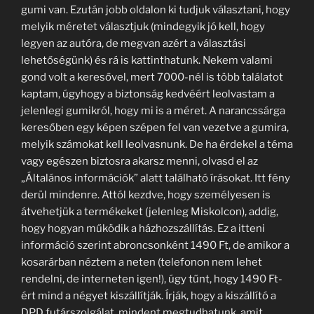
gumi van. Ezután jobb oldalon ki tudjuk választani, hogy
melyik méretet választjuk (mindegyik jó kell, hogy
legyen az autóra, de megvan azért a választási
lehetőségünk) és rá is kattinthatunk. Nekem valami
gond volt a keresővel, mert 7000-nél is több találatot
kaptam, úgyhogy a biztonság kedvéért leolvastam a
jelenlegi gumikról, hogy mi is a méret. A narancssárga
keresőben egy képen szépen fel van vezetve a gumira,
melyik számokat kell leolvasnunk. De ha érdekel a téma
vagy egészen biztosra akarsz menni, olvasd el az
„Általános információk” alatt található írásokat. Itt fény
derül mindenre. Attól kezdve, hogy személyesen is
átvehetjük a termékeket (jelenleg Miskolcon), addig,
hogy hogyan működik a házhozszállítás. Ez a itteni
információ szerint abroncsonként 1490 Ft, de amikor a
kosarárban néztem a neten (telefonon nem lehet
rendelni, de interneten igen!), úgy tűnt, hogy 1490 Ft-
ért mind a négyet kiszállítják. Írják, hogy a kiszállító a
DPD futárszolgálat, mindent megtudhatunk, amit