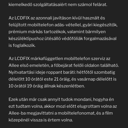
kiemelkedő szolgáltatásaiért nem számol felárat.
Az LCDFIX az azonnali javításon kívül használt és
felújított mobiltelefon adás-vétellel, gyári kiegészítők,
prémium márkás tartozékok, valamint bármilyen
készüléktípushoz ütésálló védőfóliák forgalmazásával
is foglalkozik.
Az LCDFIX márkafüggetlen mobiltelefon szerviz az
Allee első emeletén, a főbejárat felőli oldalon található.
Nyitvatartási ideje roppant baráti: hétfőtől szombatig
délelőtt 10 órától este 21 óráig, és vasárnap délelőtt is
10 órától 19 óráig állnak készenlétben.
Ezek után már csak annyit tudok mondani, hogyha én
ezt tudtam volna, akkor mozi előtt elugrottam volna az
Allee-ba megjavíttatni a mobiltelefonomat, és a film
közepénél vissza is értem volna.